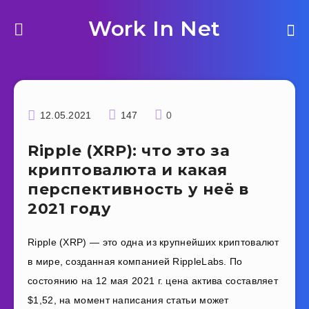
Work In Net
12.05.2021
147
0
Ripple (XRP): что это за
криптовалюта и какая
перспективность у неё в
2021 году
Ripple
(XRP)
— это
о
дна из крупнейших криптовалют
в мире, созданная компанией RippleLabs. По
состоянию на
12
мая
2021 г. цена актива составляет
$
1
,
52
, на момент написания статьи может